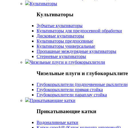
Культиваторы
Культиваторы
Зубчатые культиваторы
Культиваторы для предпосевной обработки
Дисковые культиваторы
Культиваторы предпосевные
Культиваторы универсальные
Пропашные междурядные культиваторы
Стерневые культиваторы
Чизельные плуги и глубокорыхлители
Чизельные плуги и глубокорыхлит
Глубокорыхлители (подпочвенные рыхлители
Глубокорыхлители прямая стойка
Глубокорыхлители параплау стойка
Прикатывающие катки
Прикатывающие катки
Водоналивные катки
Катки crosskill (Каток кольчато-шпоровый)