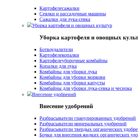
Картофелесажалки
Сеялки и рассадочные машины
Сажалки для лука-севка
Уборка картофеля и овощных культур
Уборка картофеля и овощных куль
Ботвоудалители
Картофелекопалки
Картофелеуборочные комбайны
Копалки для лука
Комбайны для уборки лука
Комбайны для уборки моркови
Комбайны для уборки капусты
Комбайны для уборки лука-севка и чеснока
Внесение удобрений
Внесение удобрений
Разбрасыватели гранулированных удобрений
Разбрасыватели минеральных удобрений
Разбрасыватели твердых органических удобр
Бочки для внесения жидких органических уд