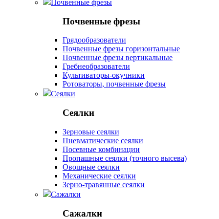
Почвенные фрезы
Почвенные фрезы
Грядообразователи
Почвенные фрезы горизонтальные
Почвенные фрезы вертикальные
Гребнеобразователи
Культиваторы-окучники
Ротоваторы, почвенные фрезы
Сеялки
Сеялки
Зерновые сеялки
Пневматические сеялки
Посевные комбинации
Пропашные сеялки (точного высева)
Овощные сеялки
Механические сеялки
Зерно-травянные сеялки
Сажалки
Сажалки