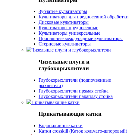
Зубчатые культиваторы
Культиваторы для предпосевной обработки
Дисковые культиваторы
Культиваторы предпосевные
Культиваторы универсальные
Пропашные междурядные культиваторы
Стерневые культиваторы
Чизельные плуги и глубокорыхлители
Чизельные плуги и
глубокорыхлители
Глубокорыхлители (подпочвенные
рыхлители)
Глубокорыхлители прямая стойка
Глубокорыхлители параплау стойка
Прикатывающие катки
Прикатывающие катки
Водоналивные катки
Катки crosskill (Каток кольчато-шпоровый)