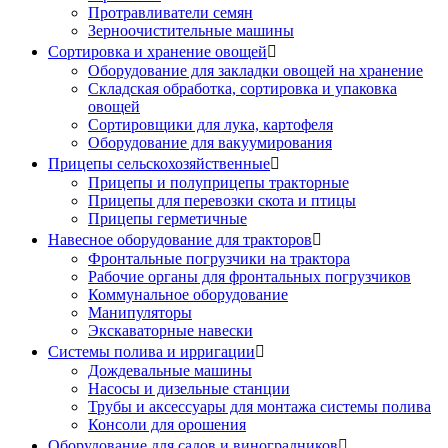
Протравливатели семян
Зерноочистительные машины
Сортировка и хранение овощей

Оборудование для закладки овощей на хранение
Складская обработка, сортировка и упаковка
овощей
Сортировщики для лука, картофеля
Оборудование для вакуумирования
Прицепы сельскохозяйственные

Прицепы и полуприцепы тракторные
Прицепы для перевозки скота и птицы
Прицепы герметичные
Навесное оборудование для тракторов

Фронтальные погрузчики на трактора
Рабочие органы для фронтальных погрузчиков
Коммунальное оборудование
Манипуляторы
Экскаваторные навески
Системы полива и ирригации

Дождевальные машины
Насосы и дизельные станции
Трубы и аксессуары для монтажа системы полива
Консоли для орошения
Оборудование для садов и виноградников
