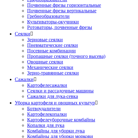
Почвенные фрезы горизонтальные
Почвенные фрезы вертикальные
Гребнеобразователи
Культиваторы-окучники
Ротоваторы, почвенные фрезы
Сеялки

Зерновые сеялки
Пневматические сеялки
Посевные комбинации
Пропашные сеялки (точного высева)
Овощные сеялки
Механические сеялки
Зерно-травянные сеялки
Сажалки

Картофелесажалки
Сеялки и рассадочные машины
Сажалки для лука-севка
Уборка картофеля и овощных культур

Ботвоудалители
Картофелекопалки
Картофелеуборочные комбайны
Копалки для лука
Комбайны для уборки лука
Комбайны для уборки моркови