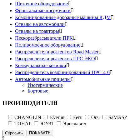
Щеточное оборудование

Фронтальные погрузчики

Комбинированные дорожные машины КДМ

Отвалы на автомобили

Отвалы на тракторы

Пескоразбрасыватели ПРК

Поливомоечное оборудование

Распределители реагентов Road Master

Распределители реагентов ПРС ЭКО

Коммунальные косилки

Распределитель комбинированный ПРС-4-6

Автомобильные прицепы

Изотермические
Бортовые
ПРОИЗВОДИТЕЛИ
CHANGLIN
Everun
Ferri
Orsi
SaMASZ
ТОНАР
ЮУЗТ
Ярославич
Сбросить
ПОКАЗАТЬ