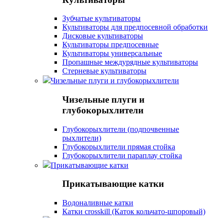
Зубчатые культиваторы
Культиваторы для предпосевной обработки
Дисковые культиваторы
Культиваторы предпосевные
Культиваторы универсальные
Пропашные междурядные культиваторы
Стерневые культиваторы
Чизельные плуги и глубокорыхлители
Чизельные плуги и
глубокорыхлители
Глубокорыхлители (подпочвенные
рыхлители)
Глубокорыхлители прямая стойка
Глубокорыхлители параплау стойка
Прикатывающие катки
Прикатывающие катки
Водоналивные катки
Катки crosskill (Каток кольчато-шпоровый)